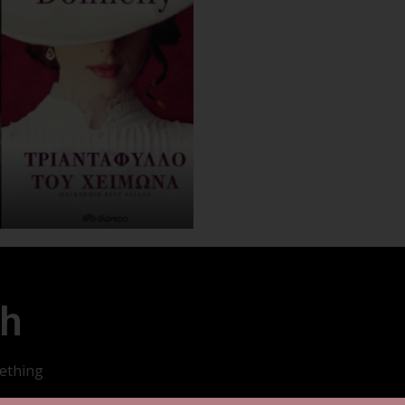
ch
mething
Copyright 20