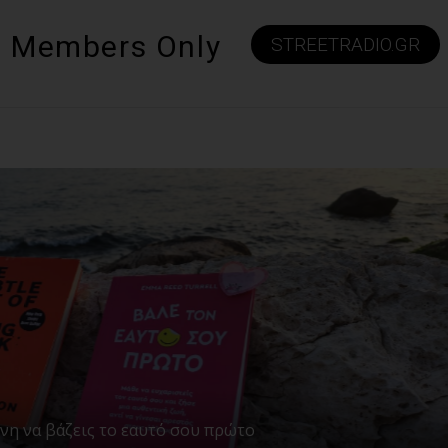
Members Only
STREETRADIO.GR
νη να βάζεις το εαυτό σου πρώτο