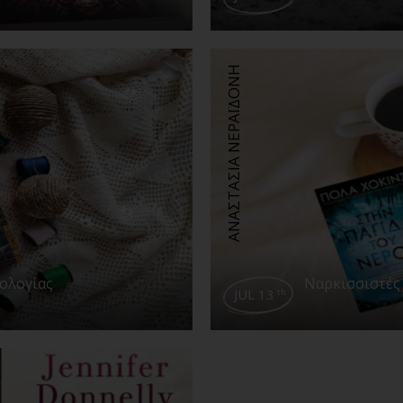
ΑΝΑΣΤΑΣΙΑ ΝΕΡΑΪΔΟΝΗ
θολογίας
Ναρκισσιστές 
JUL 13
th