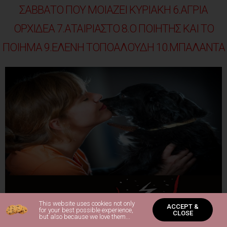
ΣΑΒΒΑΤΟ ΠΟΥ ΜΟΙΑΖΕΙ ΚΥΡΙΑΚΗ
6.ΑΓΡΙΑ
ΟΡΧΙΔΕΑ 7.ΑΤΑΙΡΙΑΣΤΟ 8.Ο ΠΟΙΗΤΗΣ ΚΑΙ ΤΟ
ΠΟΙΗΜΑ 9.ΕΛΕΝΗ ΤΟΠΟΑΛΟΥΔΗ 10.ΜΠΑΛΑΝΤΑ
This website uses cookies not only
ACCEPT &
for your best possible experience,
CLOSE
but also because we love them...