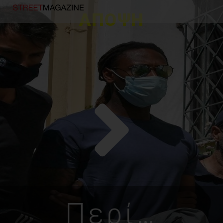
ΑΠΟΨΗ
Περί…