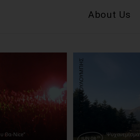
About Us
ΣΠΥΡΟΣ ΚΟΥΛΟΥΜΠΗΣ
υ Θα-Nice”
Ψυχανεμίσματ
JUN 08
th