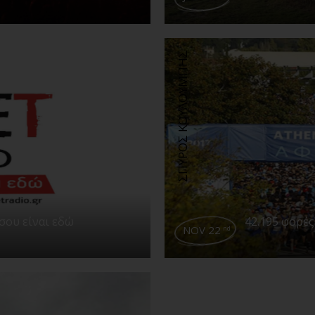
ΣΠΥΡΟΣ ΚΟΥΛΟΥΜΠΗΣ
 σου είναι εδώ
42.195 φορ
NOV 22
nd