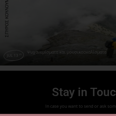
ΣΠΥΡΟΣ ΚΟΥΛΟΥΜΠΗΣ
Ψυχανεμίσματα και μουσικοσκαλίσματα
JUL 13
th
Stay in Tou
In case you want to send or ask so
info@streetmagazine.gr