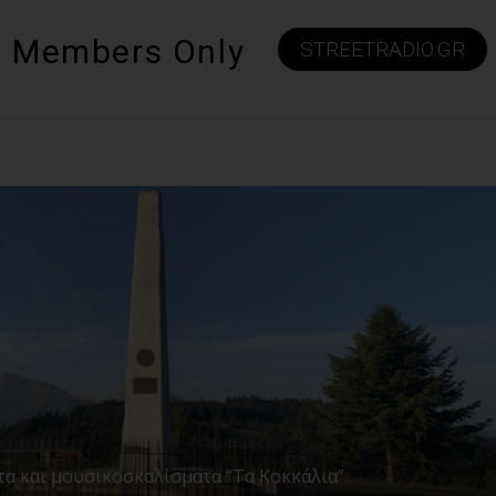
Members Only
STREETRADIO.GR
α και μουσικοσκαλίσματα “Τα Κοκκάλια”