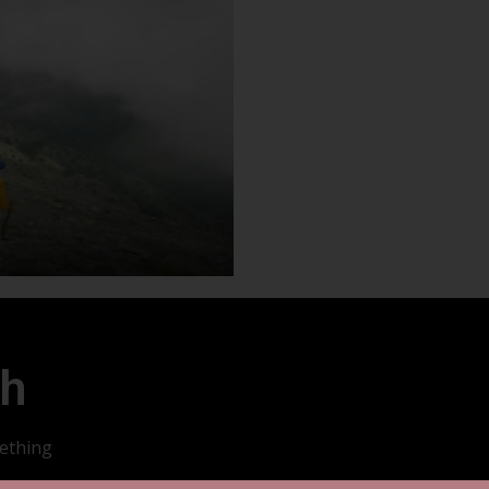
ch
mething
Copyright 20