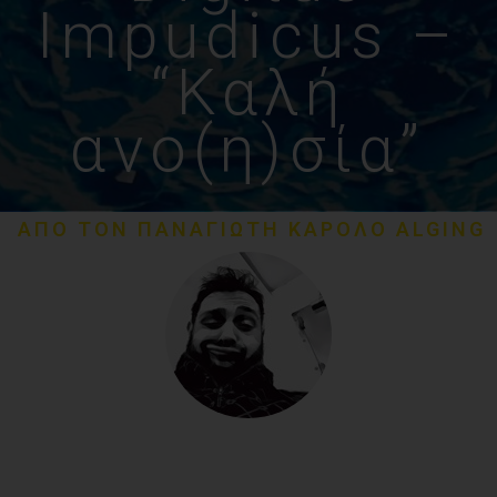
Impudicus –
“Καλή
ανο(η)σία”
ΑΠΟ ΤΟΝ ΠΑΝΑΓΙΩΤΗ ΚΑΡΟΛΟ ALGING