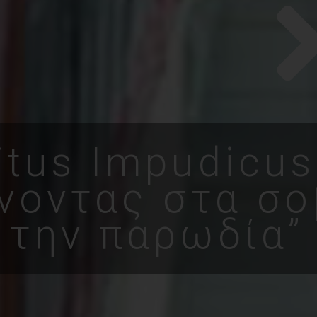
itus Impudicus
νοντας στα σ
την παρωδία”