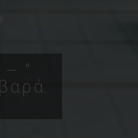
 – ”
οβαρά