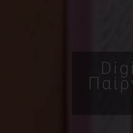
Dig
Παίρ