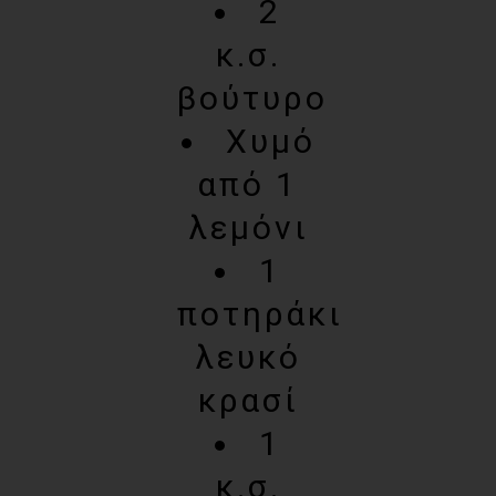
2
κ.σ.
βούτυρο
Χυμό
από 1
λεμόνι
1
ποτηράκι
λευκό
κρασί
1
κ.σ.