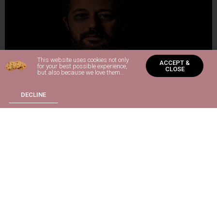
This website uses cookies not only
ACCEPT &
for your best possible experience,
CLOSE
but also because we love them...
DECLINE
Stay in Touch
In case you want to send or ask something
info@streetmagazine.gr
Follow us