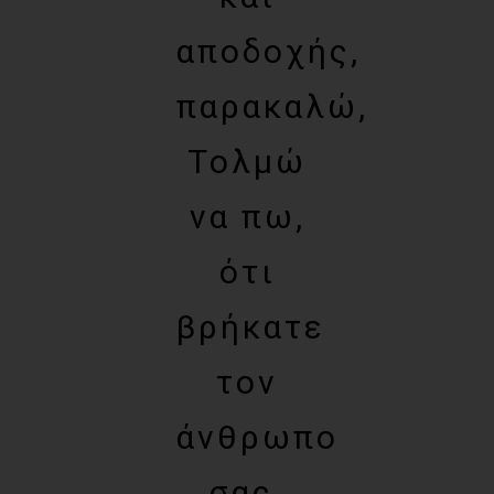
αποδοχής,
παρακαλώ,
Τολμώ
να πω,
ότι
βρήκατε
τον
άνθρωπο
σας.