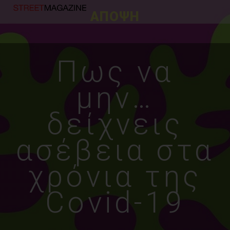
ΑΠΟΨΗ
Πως να
μην…
δείχνεις
ασέβεια στα
χρόνια της
Covid-19